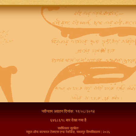
नवीनतम अद्यतन दिनांक: १९/०८/२०१४
६४६८६१८ बार देखा गया है
सर्वाधिकार सुरक्षित
स्कूल ऑफ कल्चरल टेक्स्टस एण्ड रेकॉर्डज़, यादवपुर विश्वविद्यालय | २०२६