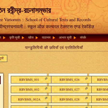
তিন রবীন্দ্র-রচনাসম্ভার
re Variorum :: School of Cultural Texts and Records
रवीन्द्ररचनावली :: स्कूल ऑफ कल्चरल टेक्स्टस एण्ड रेकॉर्डज़
षण
कृति सूची
खोज
पाठान्तर
आभार सूची
संपर्क
पाण्डुलिपियों की छवियाँ एवं प्रतिलिपियाँ
सूची
RBVBMS_001
RBVBMS_026
RBVBMS
RBVBMS_002
RBVBMS_027
RBVBMS
RBVBMS_002A
RBVBMS_028
RBVBMS