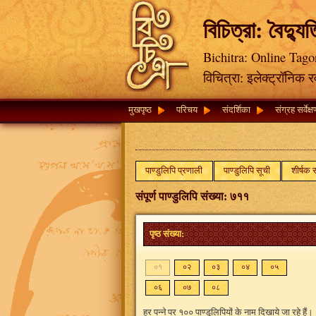
বিচিত্রা: বৈদ্যু
Bichitra: Online Tago
विचित्रा: इलेक्ट्रॉनिक 
मुखपृष्ठ
परिचय
संदर्शिका
संग्रह सर्वेक्
पाण्डुलिपि प्रणाली
पाण्डुलिपि सूची
शीर्षक 
संपूर्ण पाण्डुलिपि संख्या: ७११
पृष्ठ संख्या:
०१
०२
०३
०४
०५
०६
०७
०८
हर पन्ने पर १०० पाण्डुलिपियों के नाम दिखाये जा रहे हैं।