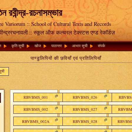
তিন রবীন্দ্র-রচনাসম্ভার
re Variorum :: School of Cultural Texts and Records
रवीन्द्ररचनावली :: स्कूल ऑफ कल्चरल टेक्स्टस एण्ड रेकॉर्डज़
षण
कृति सूची
खोज
पाठान्तर
आभार सूची
संपर्क
पाण्डुलिपियों की छवियाँ एवं प्रतिलिपियाँ
सूची
RBVBMS_001
RBVBMS_026
RBVBMS
RBVBMS_002
RBVBMS_027
RBVBMS
RBVBMS_002A
RBVBMS_028
RBVBMS