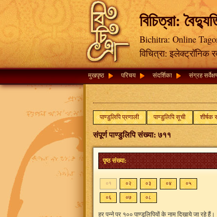
বিচিত্রা: বৈদ্যু
Bichitra: Online Tago
विचित्रा: इलेक्ट्रॉनिक 
मुखपृष्ठ
परिचय
संदर्शिका
संग्रह सर्वेक्
पाण्डुलिपि प्रणाली
पाण्डुलिपि सूची
शीर्षक 
संपूर्ण पाण्डुलिपि संख्या: ७११
पृष्ठ संख्या:
०१
०२
०३
०४
०५
०६
०७
०८
हर पन्ने पर १०० पाण्डुलिपियों के नाम दिखाये जा रहे हैं।