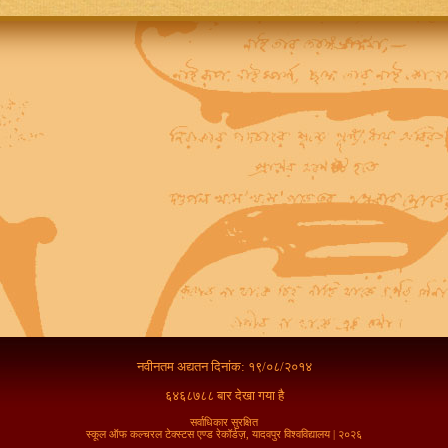
नवीनतम अद्यतन दिनांक: १९/०८/२०१४
६४६८७८८ बार देखा गया है
सर्वाधिकार सुरक्षित
स्कूल ऑफ कल्चरल टेक्स्टस एण्ड रेकॉर्डज़, यादवपुर विश्वविद्यालय | २०२६