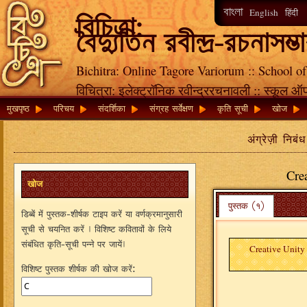
বাংলা
English
हिंदी
বিচিত্রা:
বৈদ্যুতিন রবীন্দ্র-রচনাসম্ভ
Bichitra: Online Tagore Variorum :: School of
विचित्रा: इलेक्ट्रॉनिक रवीन्द्ररचनावली :: स्कूल ऑ
मुखपृष्ठ
परिचय
संदर्शिका
संग्रह सर्वेक्षण
कृति सूची
खोज
अंग्रेज़ी निबं
Crea
खोज
पुस्तक (१)
डिब्बें में पुस्तक-शीर्षक टाइप करें या वर्णक्रमानुसारी
सूची से चयनित करें । विशिष्ट कवितावों के लिये
संबंधित कृति-सूची पन्ने पर जायें।
Creative Unity
विशिष्ट पुस्तक शीर्षक की खोज करें: