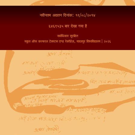
नवीनतम अद्यतन दिनांक: १९/०८/२०१४
६४६९५३५ बार देखा गया है
सर्वाधिकार सुरक्षित
स्कूल ऑफ कल्चरल टेक्स्टस एण्ड रेकॉर्डज़, यादवपुर विश्वविद्यालय | २०२६