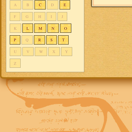
A
B
C
D
E
F
G
H
I
J
K
L
M
N
O
P
Q
R
S
T
U
V
W
X
Y
Z