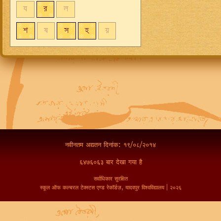
য
র
ল
শ
ষ
স
হ
য়
नवीनतम अद्यतन दिनांक: १९/०८/२०१४
६४७६०६३ बार देखा गया है
सर्वाधिकार सुरक्षित
स्कूल ऑफ कल्चरल टेक्स्टस एण्ड रेकॉर्डज़, यादवपुर विश्वविद्यालय | २०२६