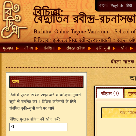
বাংলা
English
हिंदी
বিচিত্রা:
বৈদ্যুতিন রবীন্দ্র-রচনাসম্ভ
Bichitra: Online Tagore Variorum :: School of
विचित्रा: इलेक्ट्रॉनिक रवीन्द्ररचनावली :: स्कूल ऑ
मुखपृष्ठ
परिचय
संदर्शिका
संग्रह सर्वेक्षण
कृति सूची
खोज
बँगला नाटक :
অ
खोज
पत्रिका (१)
पुस्
डिब्बें में पुस्तक-शीर्षक टाइप करें या वर्णक्रमानुसारी
सूची से चयनित करें । विशिष्ट कवितावों के लिये
संबंधित कृति-सूची पन्ने पर जायें।
অচলায়তন,
विशिष्ट पुस्तक शीर्षक की खोज करें: