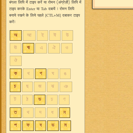
बंगला लिपि में टाइप करें या रोमन (अंग्रेज़ी) लिपि में
टाइप करके
या
दबायें । रोमन लिपि
Enter
Tab
बनाये रखने के लिये पहले
दबाकर टाइप
[CTL+M]
करें।
অ
আ
ই
ঈ
উ
ঊ
ঋ
এ
ঐ
ও
ঔ
ক
খ
গ
ঘ
ঙ
চ
ছ
জ
ঝ
ঞ
ট
ঠ
ড
ঢ
ণ
ত
থ
দ
ধ
ন
প
ফ
ব
ভ
ম