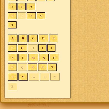
য
র
ল
শ
ষ
স
হ
য়
A
B
C
D
E
F
G
H
I
J
K
L
M
N
O
P
Q
R
S
T
U
V
W
X
Y
Z