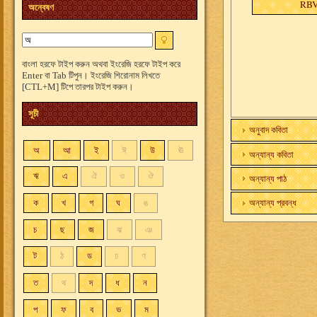
RB
অন্বেষণ
বাংলা হরফে টাইপ করুন অথবা ইংরেজি হরফে টাইপ করে
Enter বা Tab টিপুন। ইংরেজি শিরোনাম লিখতে
[CTL+M] টিপে তারপর টাইপ করুন।
সূচী
অনুবাদ কবিতা
অ
আ
ই
ঈ
উ
ঊ
অন্যান্য কবিতা
ঋ
এ
ঐ
ও
ঔ
অন্যান্য পাঠ
ক
খ
গ
ঘ
ঙ
অন্যান্য প্রবন্ধ
চ
ছ
জ
ঝ
ঞ
ট
ঠ
ড
ঢ
ণ
ত
থ
দ
ধ
ন
প
ফ
ব
ভ
ম