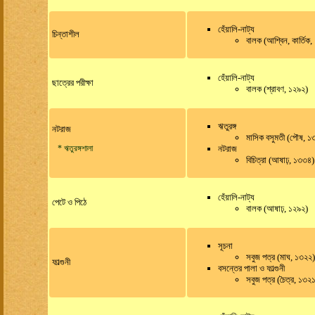
হেঁয়ালি-নাট্য
চিন্তাশীল
বালক (আশ্বিন, কার্তিক
হেঁয়ালি-নাট্য
ছাত্রের পরীক্ষা
বালক (শ্রাবণ, ১২৯২)
ঋতুরঙ্গ
নটরাজ
মাসিক বসুমতী (পৌষ, ১
নটরাজ
* ঋতুরঙ্গশালা
বিচিত্রা (আষাঢ়, ১৩৩৪)
হেঁয়ালি-নাট্য
পেটে ও পিঠে
বালক (আষাঢ়, ১২৯২)
সূচনা
সবুজ পত্র (মাঘ, ১৩২২)
ফাল্গুনী
বসন্তের পালা ও ফাল্গুনী
সবুজ পত্র (চৈত্র, ১৩২