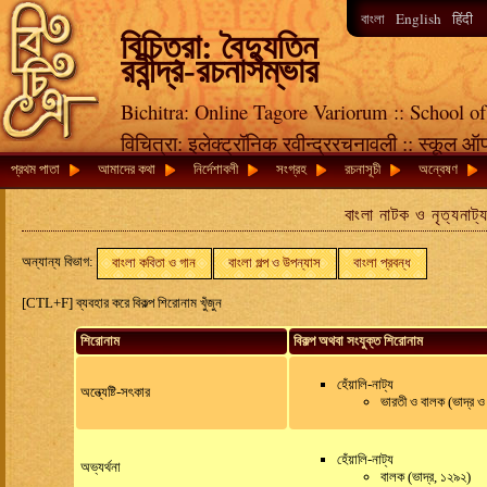
English
বাংলা
हिंदी
বিচিত্রা: বৈদ্যুতিন
রবীন্দ্র-রচনাসম্ভার
Bichitra: Online Tagore Variorum :: School of
विचित्रा: इलेक्ट्रॉनिक रवीन्द्ररचनावली :: स्कूल ऑ
প্রথম পাতা
আমাদের কথা
নির্দেশাবলী
সংগ্রহ
রচনাসূচী
অন্বেষণ
বাংলা নাটক ও নৃত্যনাট্
অন্যান্য বিভাগ:
বাংলা কবিতা ও গান
বাংলা গল্প ও উপন্যাস
বাংলা প্রবন্ধ
[CTL+F] ব্যবহার করে বিকল্প শিরোনাম খুঁজুন
শিরোনাম
বিকল্প অথবা সংযুক্ত শিরোনাম
হেঁয়ালি-নাট্য
অন্ত্যেষ্টি-সৎকার
ভারতী ও বালক (ভাদ্র 
হেঁয়ালি-নাট্য
অভ্যর্থনা
বালক (ভাদ্র, ১২৯২)