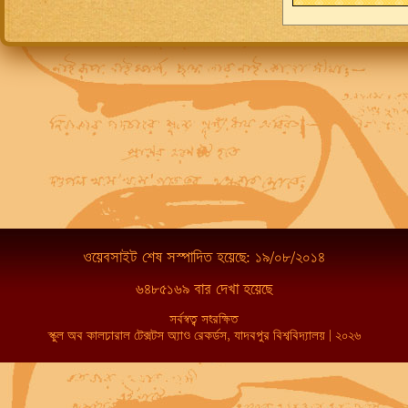
ওয়েবসাইট শেষ সস্পাদিত হয়েছে: ১৯/০৮/২০১৪
৬৪৮৫১৬৯ বার দেখা হয়েছে
সর্বস্বত্ব সংরক্ষিত
স্কুল অব কালচারাল টেক্সটস অ্যাণ্ড রেকর্ডস, যাদবপুর বিশ্ববিদ্যালয় | ২০২৬