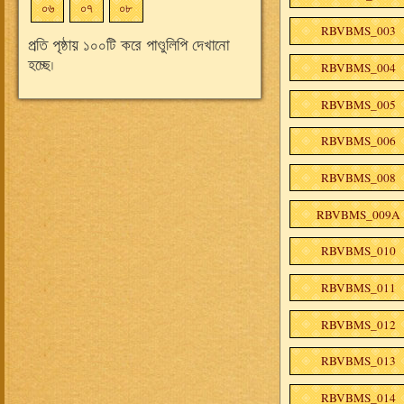
০৬
০৭
০৮
RBVBMS_003
প্রতি পৃষ্ঠায় ১০০টি করে পাণ্ডুলিপি দেখানো
হচ্ছে।
RBVBMS_004
RBVBMS_005
RBVBMS_006
RBVBMS_008
RBVBMS_009A
RBVBMS_010
RBVBMS_011
RBVBMS_012
RBVBMS_013
RBVBMS_014