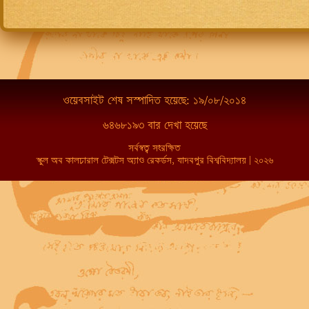
ওয়েবসাইট শেষ সস্পাদিত হয়েছে: ১৯/০৮/২০১৪
৬৪৬৮১৯৩ বার দেখা হয়েছে
সর্বস্বত্ব সংরক্ষিত
স্কুল অব কালচারাল টেক্সটস অ্যাণ্ড রেকর্ডস, যাদবপুর বিশ্ববিদ্যালয় | ২০২৬