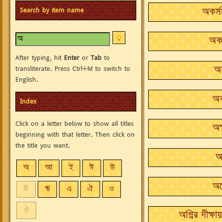
Search by item name
অকর্মা
অকা
After typing, hit
Enter
or
Tab
to
transliterate. Press Ctrl+M to switch to
অ
English.
অক
Index
Click on a letter below to show all titles
অক
beginning with that letter. Then click on
the title you want.
অ
অ
আ
ই
ঈ
উ
অ
ঊ
ঋ
এ
ঐ
ও
ঔ
অগ্নির দীক্ষা