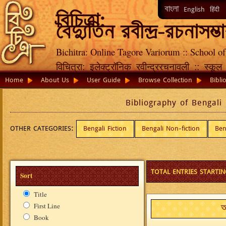
বাংলা
English
हिंदी
বিচিত্রা:
বৈদ্যুতিন রবীন্দ্র-রচনাসম্ভ
Bichitra: Online Tagore Variorum :: School of
विचित्रा: इलेक्ट्रॉनिक रवीन्द्ररचनावली :: स्क
Home
About Us
User Guide
Browse Collection
Bibli
Bibliography of Bengali
OTHER CATEGORIES:
Bengali Fiction
Bengali Non-fiction
Ben
TOTAL ENTRIES STARTIN
Sort
Title
First Line
Book